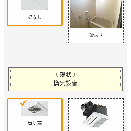
梁なし
梁あり
《現状》
換気設備
換気扇