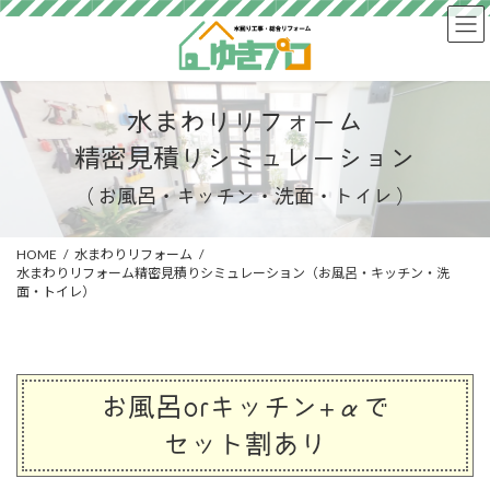
コ
ナ
ン
ビ
テ
ゲ
ン
ー
ツ
シ
水まわりリフォーム
へ
ョ
ス
ン
精密見積りシミュレーション
キ
に
ッ
移
（お風呂・キッチン・洗面・トイレ）
プ
動
HOME
水まわりリフォーム
水まわりリフォーム精密見積りシミュレーション（お風呂・キッチン・洗
面・トイレ）
お風呂orキッチン+αで
セット割あり