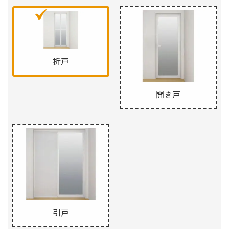
折戸
開き戸
引戸