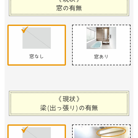
窓の有無
窓なし
窓あり
《現状》
梁(出っ張り)の有無