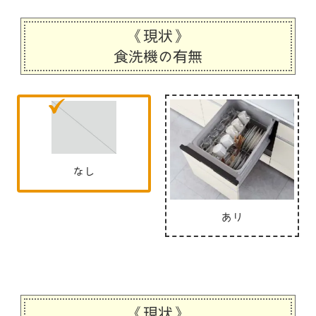
《現状》
食洗機の有無
なし
あり
《現状》