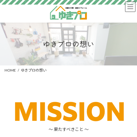
コ
ナ
ン
ビ
テ
ゲ
ン
ー
ツ
シ
へ
ョ
ス
ン
ゆきプロの想い
キ
に
ッ
移
プ
動
HOME
ゆきプロの想い
～ 果たすべきこと ～