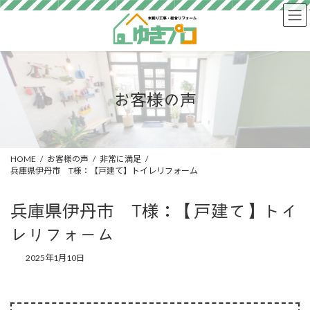
コ
ナ
ン
ビ
テ
ゲ
ン
ー
ツ
シ
へ
ョ
ス
ン
お客様の声
キ
に
ッ
移
プ
動
HOME
お客様の声
非常に満足
兵庫県伊丹市 T様：【戸建て】トイレリフォーム
兵庫県伊丹市 T様：【戸建て】トイ
レリフォーム
2025年1月10日