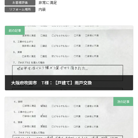
非常に満足
お客様評価
内装
リフォーム場所
前の記事
大阪府吹田市 T様：【戸建て】雨戸交換
2025年9月24日
次の記事