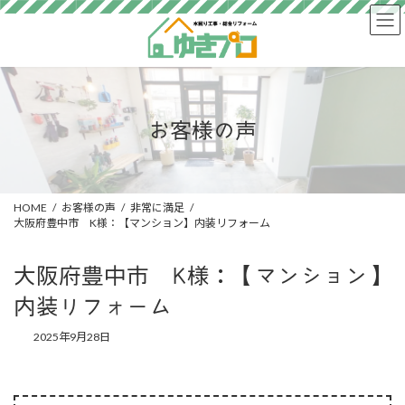
コ
ナ
ン
ビ
テ
ゲ
ン
ー
ツ
シ
へ
ョ
ス
ン
お客様の声
キ
に
ッ
移
プ
動
HOME
お客様の声
非常に満足
大阪府豊中市 K様：【マンション】内装リフォーム
大阪府豊中市 K様：【マンション】
内装リフォーム
2025年9月28日