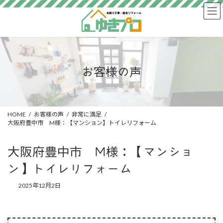
コ
ナ
ン
ビ
テ
ゲ
ン
ー
ツ
シ
へ
ョ
ス
ン
お客様の声
キ
に
ッ
移
プ
動
HOME
お客様の声
非常に満足
大阪府豊中市 M様：【マンション】トイレリフォーム
大阪府豊中市 M様：【マンショ
ン】トイレリフォーム
2025年12月2日