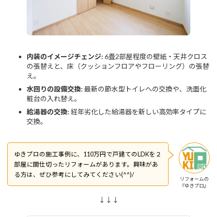
内装のイメージチェンジ:
6畳2部屋程度の壁紙・天井クロス
の張替えと、床（クッションフロアやフローリング）の張替
え。
水回りの設備交換:
最新の節水型トイレへの交換や、洗面化
粧台の入れ替え。
給湯器の交換:
経年劣化した給湯器を新しい高効率タイプに
交換。
ゆきプロの施工事例に、110万円で戸建てのLDKを２
部屋に間仕切ったリフォームがあります。興味があ
る方は、ぜひ参考にしてみてください(^^)/
リフォームの
『ゆきプロ』
↓↓↓