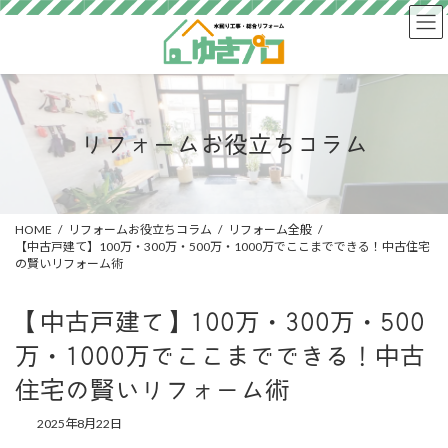
コ
ナ
ン
ビ
テ
ゲ
ン
ー
ツ
シ
へ
ョ
ス
ン
リフォームお役立ちコラム
キ
に
ッ
移
プ
動
HOME
リフォームお役立ちコラム
リフォーム全般
【中古戸建て】100万・300万・500万・1000万でここまでできる！中古住宅
の賢いリフォーム術
【中古戸建て】100万・300万・500
万・1000万でここまでできる！中古
住宅の賢いリフォーム術
2025年8月22日