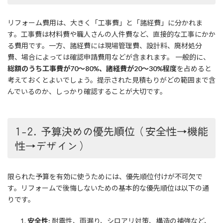
リフォーム費用は、大きく「工事費」と「諸経費」に分かれま
す。工事費は材料費や職人さんの人件費など、直接的な工事にかか
る費用です。一方、諸経費には現場管理費、設計料、廃材処分
費、場合によっては確認申請費用などが含まれます。 一般的に、
総額のうち工事費が70〜80%、諸経費が20〜30%程度
を占めると
考えておくとよいでしょう。提示された見積もりがどの範囲まで含
んでいるのか、しっかり確認することが大切です。
1-2. 予算決めの優先順位（安全性→機能
性→デザイン）
限られた予算を有効に使うためには、優先順位付けが不可欠で
す。リフォームで後悔しないための基本的な優先順位は以下の通
りです。
安全性:
耐震性、雨漏り、シロアリ対策、構造の補強など、