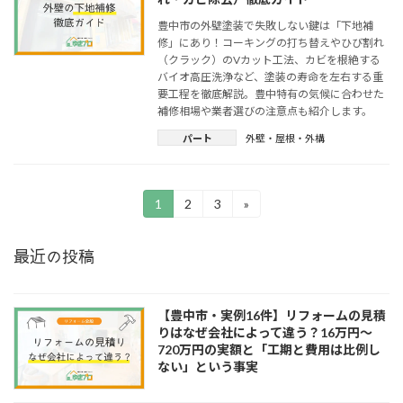
豊中市の外壁塗装で失敗しない鍵は「下地補
修」にあり！コーキングの打ち替えやひび割れ
（クラック）のVカット工法、カビを根絶する
バイオ高圧洗浄など、塗装の寿命を左右する重
要工程を徹底解説。豊中特有の気候に合わせた
補修相場や業者選びの注意点も紹介します。
パート
外壁・屋根・外構
投
1
2
3
»
固
固
固
定
定
定
稿
ペ
ペ
ペ
最近の投稿
ー
ー
ー
の
ジ
ジ
ジ
ペ
【豊中市・実例16件】リフォームの見積
ー
りはなぜ会社によって違う？16万円〜
720万円の実額と「工期と費用は比例し
ジ
ない」という事実
送