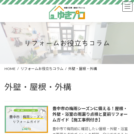
コ
ナ
ン
ビ
テ
ゲ
ン
ー
ツ
シ
へ
ョ
ス
ン
リフォームお役立ちコラム
キ
に
ッ
移
プ
動
HOME
リフォームお役立ちコラム
外壁・屋根・外構
外壁・屋根・外構
豊中市の梅雨シーズンに備える！屋根・
外壁・浴室の雨漏り点検と夏前リフォー
ムガイド【施工事例付き】
豊中市で梅雨前に確認したい屋根・外壁・浴室