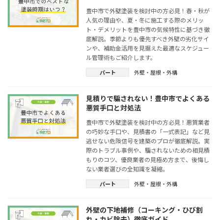
豊中市で外壁塗装を検討中の方必見！春・秋が
人気の理由や、夏・冬に施工する際のメリッ
ト・デメリットを豊中市の気候特性に基づき徹
底解説。季節よりも優先すべき外壁の劣化サイ
ンや、補助金活用を見据えた最適なスケジュー
ル管理術もご紹介します。
パート
外壁・屋根・外構
見積りで騙されない！豊中市でよくある
悪質手口と対処法
豊中市で外壁塗装を検討中の方必見！悪質業者
の巧妙な手口や、見積書の「一式表記」など見
逃せない危険信号を建築のプロが徹底解説。実
際のトラブル事例や、騙されないための相見積
もりのコツ、優良業者の見極め方まで、後悔し
ない業者選びの全知識を凝縮。
パート
外壁・屋根・外構
外壁の下地補修（コーキング・ひび割
れ・カビ除去）徹底ガイド