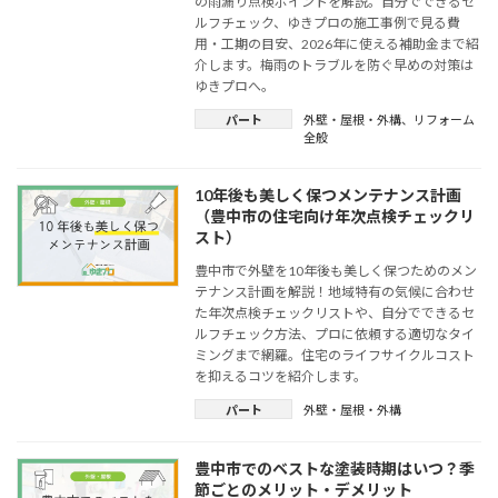
の雨漏り点検ポイントを解説。自分でできるセ
ルフチェック、ゆきプロの施工事例で見る費
用・工期の目安、2026年に使える補助金まで紹
介します。梅雨のトラブルを防ぐ早めの対策は
ゆきプロへ。
パート
外壁・屋根・外構
、
リフォーム
全般
10年後も美しく保つメンテナンス計画
（豊中市の住宅向け年次点検チェックリ
スト）
豊中市で外壁を10年後も美しく保つためのメン
テナンス計画を解説！地域特有の気候に合わせ
た年次点検チェックリストや、自分でできるセ
ルフチェック方法、プロに依頼する適切なタイ
ミングまで網羅。住宅のライフサイクルコスト
を抑えるコツを紹介します。
パート
外壁・屋根・外構
豊中市でのベストな塗装時期はいつ？季
節ごとのメリット・デメリット