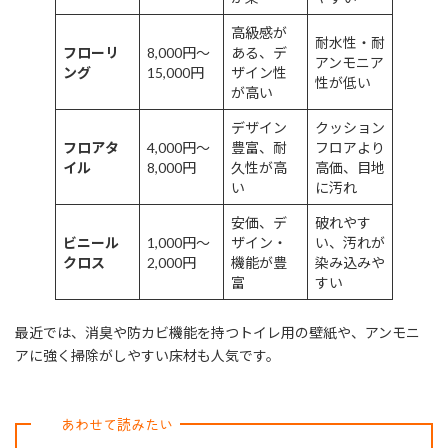
高級感が
耐水性・耐
フローリ
8,000円～
ある、デ
アンモニア
ング
15,000円
ザイン性
性が低い
が高い
デザイン
クッション
フロアタ
4,000円～
豊富、耐
フロアより
イル
8,000円
久性が高
高価、目地
い
に汚れ
安価、デ
破れやす
ビニール
1,000円～
ザイン・
い、汚れが
クロス
2,000円
機能が豊
染み込みや
富
すい
最近では、消臭や防カビ機能を持つトイレ用の壁紙や、アンモニ
アに強く掃除がしやすい床材も人気です。
あわせて読みたい