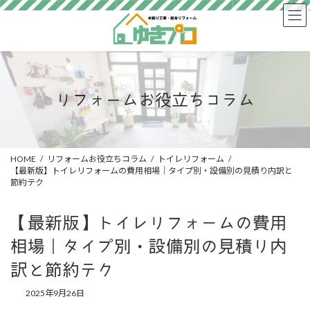
コ
ナ
ン
ビ
テ
ゲ
ン
ー
ツ
シ
へ
ョ
ス
ン
リフォームお役立ちコラム
キ
に
ッ
移
プ
動
HOME
リフォームお役立ちコラム
トイレリフォーム
【最新版】トイレリフォームの費用相場｜タイプ別・設備別の見積り内訳と
節約テク
【最新版】トイレリフォームの費用
相場｜タイプ別・設備別の見積り内
訳と節約テク
2025年9月26日