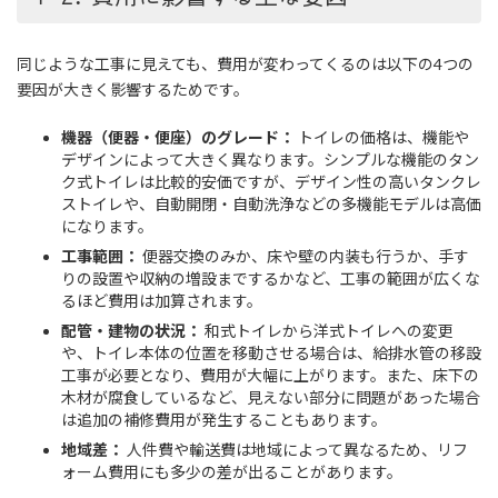
同じような工事に見えても、費用が変わってくるのは以下の4つの
要因が大きく影響するためです。
機器（便器・便座）のグレード：
トイレの価格は、機能や
デザインによって大きく異なります。シンプルな機能のタン
ク式トイレは比較的安価ですが、デザイン性の高いタンクレ
ストイレや、自動開閉・自動洗浄などの多機能モデルは高価
になります。
工事範囲：
便器交換のみか、床や壁の内装も行うか、手す
りの設置や収納の増設までするかなど、工事の範囲が広くな
るほど費用は加算されます。
配管・建物の状況：
和式トイレから洋式トイレへの変更
や、トイレ本体の位置を移動させる場合は、給排水管の移設
工事が必要となり、費用が大幅に上がります。また、床下の
木材が腐食しているなど、見えない部分に問題があった場合
は追加の補修費用が発生することもあります。
地域差：
人件費や輸送費は地域によって異なるため、リフ
ォーム費用にも多少の差が出ることがあります。