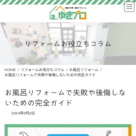
コ
ナ
ン
ビ
テ
ゲ
ン
ー
ツ
シ
へ
ョ
ス
ン
リフォームお役立ちコラム
キ
に
ッ
移
プ
動
HOME
リフォームお役立ちコラム
お風呂リフォーム
お風呂リフォームで失敗や後悔しないための完全ガイド
お風呂リフォームで失敗や後悔しな
いための完全ガイド
2024年9月2日