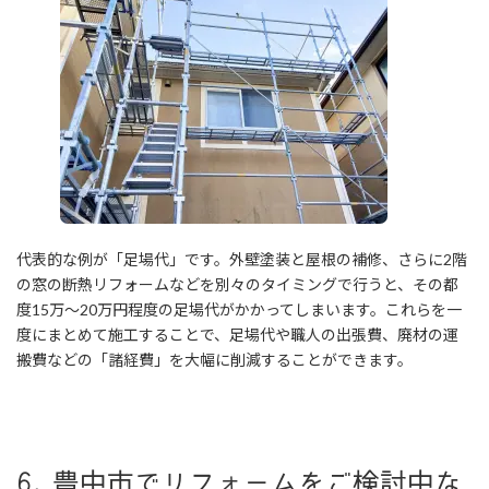
【2026年最新】最大100万円の補助が出る
「先進的窓リノベ2026事業」を豊中市の
ゆきプロが徹底解説！対象工事や補助額シ
ミュレーション、2025年からの変更点を
網羅。窓・ド…
豊中市のリフォーム会社 【ゆきプ
ロ】大阪府北摂、兵庫県東部対応
代表的な例が「足場代」です。外壁塗装と屋根の補修、さらに2階
の窓の断熱リフォームなどを別々のタイミングで行うと、その都
度15万〜20万円程度の足場代がかかってしまいます。これらを一
度にまとめて施工することで、足場代や職人の出張費、廃材の運
搬費などの「諸経費」を大幅に削減することができます。
6. 豊中市でリフォームをご検討中な