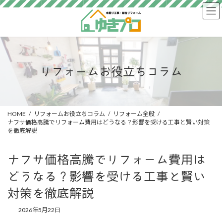
コ
ナ
ン
ビ
テ
ゲ
ン
ー
ツ
シ
へ
ョ
ス
ン
リフォームお役立ちコラム
キ
に
ッ
移
プ
動
HOME
リフォームお役立ちコラム
リフォーム全般
ナフサ価格高騰でリフォーム費用はどうなる？影響を受ける工事と賢い対策
を徹底解説
ナフサ価格高騰でリフォーム費用は
どうなる？影響を受ける工事と賢い
対策を徹底解説
2026年5月22日